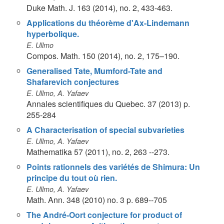
Duke Math. J. 163 (2014), no. 2, 433-463.
Applications du théorème d'Ax-Lindemann
hyperbolique.
E. Ullmo
Compos. Math. 150 (2014), no. 2, 175–190.
Generalised Tate, Mumford-Tate and
Shafarevich conjectures
E. Ullmo, A. Yafaev
Annales scientifiques du Quebec. 37 (2013) p.
255-284
A Characterisation of special subvarieties
E. Ullmo, A. Yafaev
Mathematika 57 (2011), no. 2, 263 --273.
Points rationnels des variétés de Shimura: Un
principe du tout où rien.
E. Ullmo, A. Yafaev
Math. Ann. 348 (2010) no. 3 p. 689--705
The André-Oort conjecture for product of