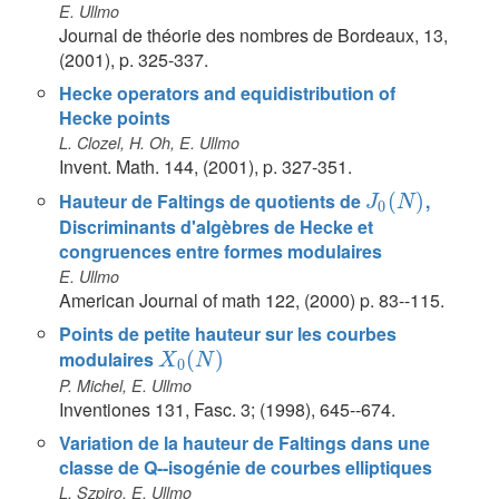
E. Ullmo
Journal de théorie des nombres de Bordeaux, 13,
(2001), p. 325-337.
Hecke operators and equidistribution of
Hecke points
L. Clozel, H. Oh, E. Ullmo
Invent. Math. 144, (2001), p. 327-351.
Hauteur de Faltings de quotients de
(
)
,
J
0
(
N
)
J
N
0
Discriminants d'algèbres de Hecke et
congruences entre formes modulaires
E. Ullmo
American Journal of math 122, (2000) p. 83--115.
Points de petite hauteur sur les courbes
modulaires
(
)
X
0
(
N
)
X
N
0
P. Michel, E. Ullmo
Inventiones 131, Fasc. 3; (1998), 645--674.
Variation de la hauteur de Faltings dans une
classe de Q--isogénie de courbes elliptiques
L. Szpiro, E. Ullmo