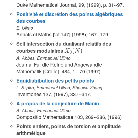
Duke Mathematical Journal, 99, (1999), p. 81--97.
Positivité et discrétion des points algébriques
des courbes
E. Ullmo
Annals of Maths {\bf 147} (1998), 167--179.
Self intersection du dualisant relatifs des
courbes modulaires
(
)
X
0
(
N
)
X
N
0
A. Abbes, Emmanuel Ullmo
Journal Fur die Reine und Angewandte
Mathematik (Crelle), 484, 1-- 70 (1997).
Equidistribution des petits points
L. Szpiro, Emmanuel Ullmo, Shouwu Zhang
Inventiones 127, (1997), 337--347.
A propos de la conjecture de Manin.
A. Abbes, Emmanuel Ullmo
Compositio Mathematicae 103, 269--286, (1996)
Points entiers, points de torsion et amplitude
arithmétique