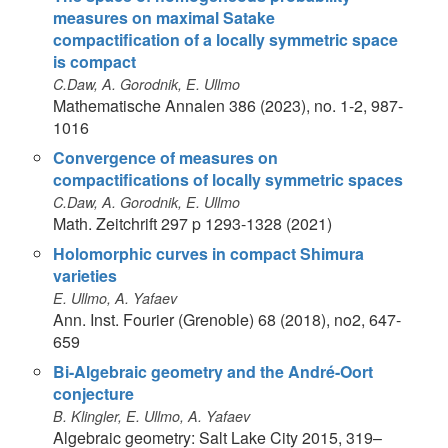
measures on maximal Satake
compactification of a locally symmetric space
is compact
C.Daw, A. Gorodnik, E. Ullmo
Mathematische Annalen 386 (2023), no. 1-2, 987-
1016
Convergence of measures on
compactifications of locally symmetric spaces
C.Daw, A. Gorodnik, E. Ullmo
Math. Zeitchrift 297 p 1293-1328 (2021)
Holomorphic curves in compact Shimura
varieties
E. Ullmo, A. Yafaev
Ann. Inst. Fourier (Grenoble) 68 (2018), no2, 647-
659
Bi-Algebraic geometry and the André-Oort
conjecture
B. Klingler, E. Ullmo, A. Yafaev
Algebraic geometry: Salt Lake City 2015, 319–