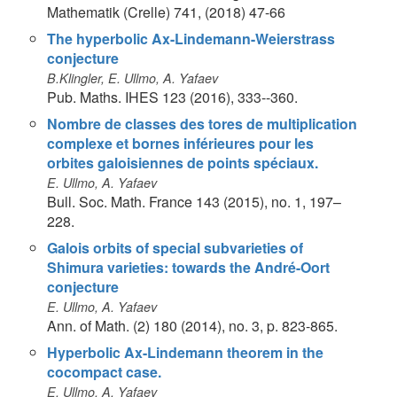
Mathematik (Crelle) 741, (2018) 47-66
The hyperbolic Ax-Lindemann-Weierstrass
conjecture
B.Klingler, E. Ullmo, A. Yafaev
Pub. Maths. IHES 123 (2016), 333--360.
Nombre de classes des tores de multiplication
complexe et bornes inférieures pour les
orbites galoisiennes de points spéciaux.
E. Ullmo, A. Yafaev
Bull. Soc. Math. France 143 (2015), no. 1, 197–
228.
Galois orbits of special subvarieties of
Shimura varieties: towards the André-Oort
conjecture
E. Ullmo, A. Yafaev
Ann. of Math. (2) 180 (2014), no. 3, p. 823-865.
Hyperbolic Ax-Lindemann theorem in the
cocompact case.
E. Ullmo, A. Yafaev