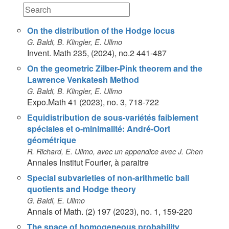
On the distribution of the Hodge locus
G. Baldi, B. Klingler, E. Ullmo
Invent. Math 235, (2024), no.2 441-487
On the geometric Zilber-Pink theorem and the
Lawrence Venkatesh Method
G. Baldi, B. Klingler, E. Ullmo
Expo.Math 41 (2023), no. 3, 718-722
Equidistribution de sous-variétés faiblement
spéciales et o-minimalité: André-Oort
géométrique
R. Richard, E. Ullmo, avec un appendice avec J. Chen
Annales Institut Fourier, à paraitre
Special subvarieties of non-arithmetic ball
quotients and Hodge theory
G. Baldi, E. Ullmo
Annals of Math. (2) 197 (2023), no. 1, 159-220
The space of homogeneous probability